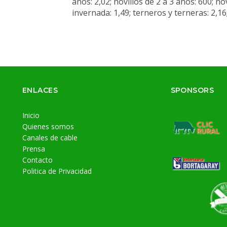
años: 2,02; novillos de 2 a 3 años: 600; no
invernada: 1,49; terneros y terneras: 2,16
ENLACES
SPONSORS
Inicio
Quienes somos
Canales de cable
Prensa
Contacto
Politica de Privacidad