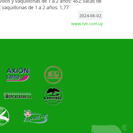
villos y vaquillonas de 1 a 2 años: 452; vacas de
; vaquillonas de 1 a 2 años: 1,77
2024-06-02
www.rvn.com.uy